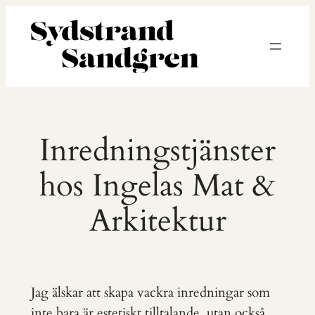
Hoppa
till
innehåll
Inredningstjänster
hos Ingelas Mat &
Arkitektur
Jag älskar att skapa vackra inredningar som
inte bara är estetiskt tilltalande, utan också